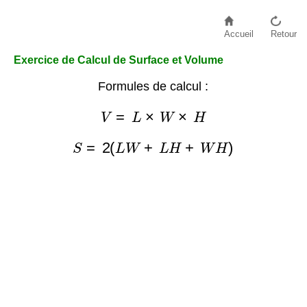
Accueil
Retour
Exercice de Calcul de Surface et Volume
Formules de calcul :
V
=
L
×
W
×
H
S
=
2
(
L
W
+
L
H
+
W
H
)