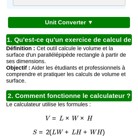
Unit Converter ▼
1. Qu'est-ce qu'un exercice de calcul de
Définition :
Cet outil calcule le volume et la
surface et volume ?
surface d'un parallélépipède rectangle à partir de
ses dimensions.
Objectif :
Aider les étudiants et professionnels à
comprendre et pratiquer les calculs de volume et
surface.
2. Comment fonctionne le calculateur ?
Le calculateur utilise les formules :
V
=
L
×
W
×
H
S
=
2
(
L
W
+
L
H
+
W
H
)