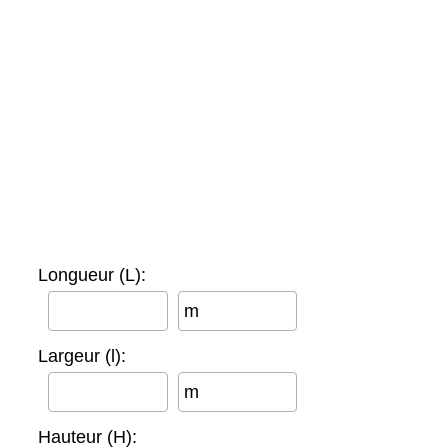
Longueur (L):
m
Largeur (l):
m
Hauteur (H):