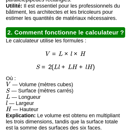
Utilité:
Il est essentiel pour les professionnels du
bâtiment, les architectes et les bricoleurs pour
estimer les quantités de matériaux nécessaires.
2. Comment fonctionne le calculateur ?
Le calculateur utilise les formules :
V
=
L
×
l
×
H
S
=
2
(
L
l
+
L
H
+
l
H
)
Où :
V
— Volume (mètres cubes)
S
— Surface (mètres carrés)
L
— Longueur
l
— Largeur
H
— Hauteur
Explication:
Le volume est obtenu en multipliant
les trois dimensions, tandis que la surface totale
est la somme des surfaces des six faces.