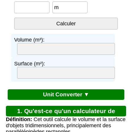
m
Volume (m³):
Surface (m²):
Unit Converter ▼
1. Qu'est-ce qu'un calculateur de
Définition:
Cet outil calcule le volume et la surface
volumes et surfaces ?
d'objets tridimensionnels, principalement des
parallélépipèdes rectangles.