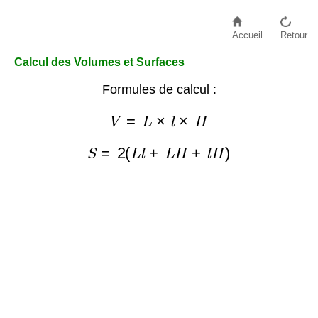
Accueil
Retour
Calcul des Volumes et Surfaces
Formules de calcul :
V
=
L
×
l
×
H
S
=
2
(
L
l
+
L
H
+
l
H
)