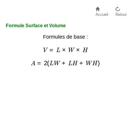
Accueil
Retour
Formule Surface et Volume
Formules de base :
V
=
L
×
W
×
H
A
=
2
(
L
W
+
L
H
+
W
H
)