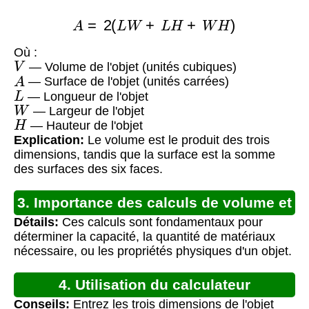
A
=
2
(
L
W
+
L
H
+
W
H
)
Où :
V
— Volume de l'objet (unités cubiques)
A
— Surface de l'objet (unités carrées)
L
— Longueur de l'objet
W
— Largeur de l'objet
H
— Hauteur de l'objet
Explication:
Le volume est le produit des trois
dimensions, tandis que la surface est la somme
des surfaces des six faces.
3. Importance des calculs de volume et
Détails:
Ces calculs sont fondamentaux pour
surface
déterminer la capacité, la quantité de matériaux
nécessaire, ou les propriétés physiques d'un objet.
4. Utilisation du calculateur
Conseils:
Entrez les trois dimensions de l'objet